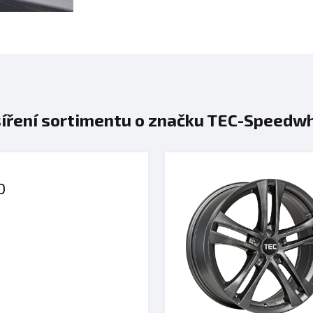
íření sortimentu o značku TEC-Speedw
O