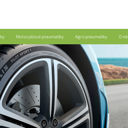
iky
Motocyklové pneumatiky
Agro pneumatiky
O ná