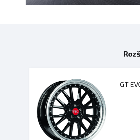
Rozš
GT EV